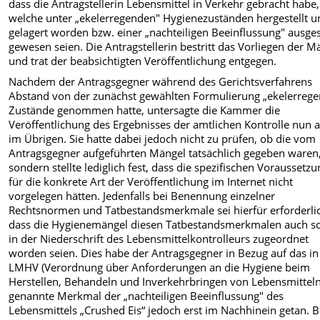
dass die Antragstellerin Lebensmittel in Verkehr gebracht habe,
welche unter „ekelerregenden" Hygienezuständen hergestellt u
gelagert worden bzw. einer „nachteiligen Beeinflussung" ausges
gewesen seien. Die Antragstellerin bestritt das Vorliegen der M
und trat der beabsichtigten Veröffentlichung entgegen.
Nachdem der Antragsgegner während des Gerichtsverfahrens
Abstand von der zunächst gewählten Formulierung „ekelerrege
Zustände genommen hatte, untersagte die Kammer die
Veröffentlichung des Ergebnisses der amtlichen Kontrolle nun 
im Übrigen. Sie hatte dabei jedoch nicht zu prüfen, ob die vom
Antragsgegner aufgeführten Mängel tatsächlich gegeben waren
sondern stellte lediglich fest, dass die spezifischen Voraussetz
für die konkrete Art der Veröffentlichung im Internet nicht
vorgelegen hätten. Jedenfalls bei Benennung einzelner
Rechtsnormen und Tatbestandsmerkmale sei hierfür erforderli
dass die Hygienemängel diesen Tatbestandsmerkmalen auch s
in der Niederschrift des Lebensmittelkontrolleurs zugeordnet
worden seien. Dies habe der Antragsgegner in Bezug auf das in
LMHV (Verordnung über Anforderungen an die Hygiene beim
Herstellen, Behandeln und Inverkehrbringen von Lebensmitteln
genannte Merkmal der „nachteiligen Beeinflussung" des
Lebensmittels „Crushed Eis“ jedoch erst im Nachhinein getan. B