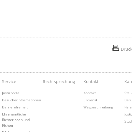
Druc
Service
Rechtsprechung
Kontakt
Kar
Justizportal
Kontakt
Stel
Besucherinformationen
Eildienst
Beru
Barrierefreiheit
Wegbeschreibung
Refe
Ehrenamtliche
Just
Richterinnen und
Stud
Richter