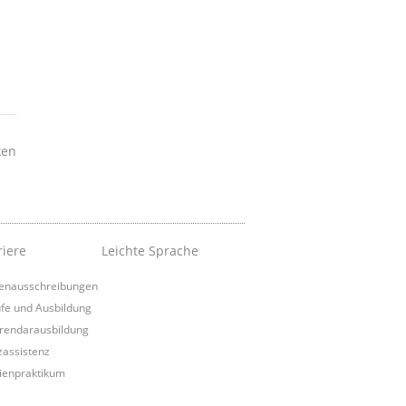
ken
riere
Leichte Sprache
lenausschreibungen
fe und Ausbildung
rendarausbildung
izassistenz
ienpraktikum