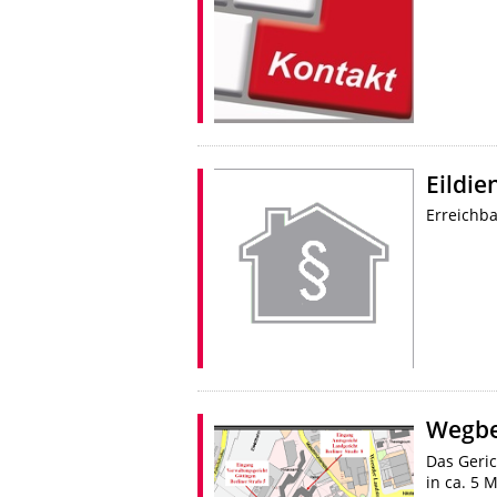
Eildie
Erreichba
Wegbe
Das Geri
in ca. 5 